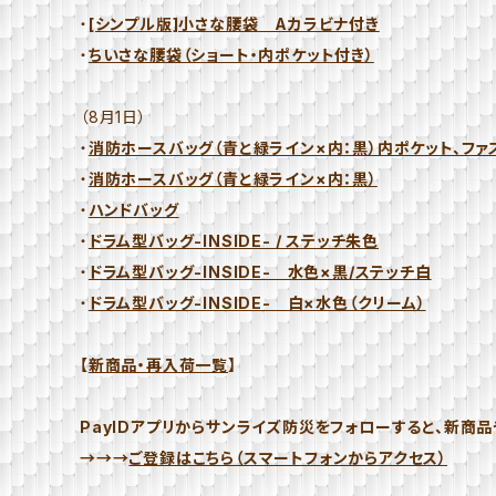
・
[シンプル版]小さな腰袋 Aカラビナ付き
・
ちいさな腰袋（ショート・内ポケット付き）
（8月1日）
・
消防ホースバッグ（青と緑ライン×内：黒）内ポケット、ファ
・
消防ホースバッグ（青と緑ライン×内：黒）
・
ハンドバッグ
・
ドラム型バッグ-INSIDE- / ステッチ朱色
・
ドラム型バッグ-INSIDE- 水色×黒/ステッチ白
・
ドラム型バッグ-INSIDE- 白×水色（クリーム）
【
新商品・再入荷一覧
】
PayIDアプリからサンライズ防災をフォローすると、新商
→→→
ご登録はこちら（スマートフォンからアクセス）