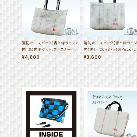
消防ホースバッグ（青と緑ライン×
消防ホースバッグ（青と緑ライン
内：黒）内ポケット、ファスナー付
内：黒） 26×37×10/Yeco-c
き 26×37×10/Yeco-a_i_F
¥4,800
¥3,600