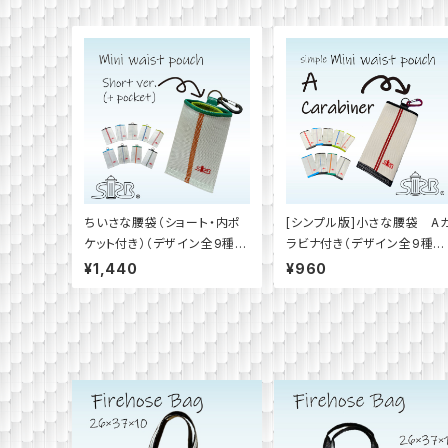
ちいさな腰袋（ショート・内ポ
[シンプル版]小さな腰袋 A
ケット付き）（デザイン全9種
ラビナ付き（デザイン全9種
類）
類）
¥1,440
¥960