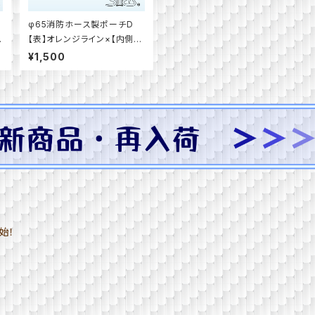
テ
φ65消防ホース製ポーチD
【表】オレンジライン×【内側】
みどり色（ファスナー5色）
¥1,500
開始！