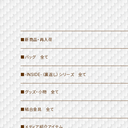
■新商品・再入荷
■バッグ 全て
≫トートバッグ
■-INSIDE-（裏返し）シリーズ 全て
H26×W37×D10
≫ハンドバッグ
≫トートバッグ・ハンドバッグ
■グッズ・小物 全て
H26×W37×D10（ファスナー・ポケット付き）
≫ドラム型バッグ
≫ドラム型バッグ
≫結合金具の商品（ペン立てなど）
■結合金具 全て
トートバッグ(L)-INSIDE-
≫≫ドラム型バッグ（INSIDE以外）
≫Hang Bag
≫小物・その他
≫ペンケース・ポーチ
■メディア紹介アイテム