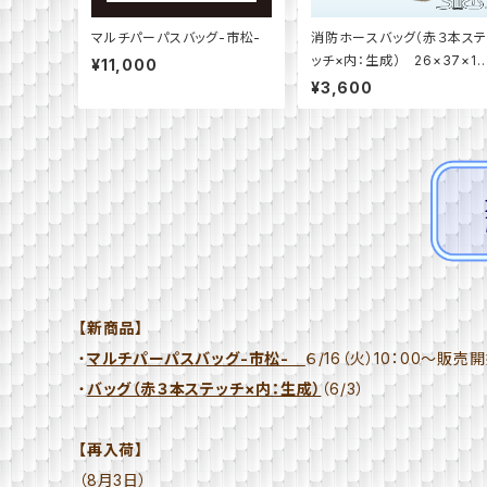
マルチパーパスバッグ-市松-
消防ホースバッグ（赤３本ス
ッチ×内：生成） 26×37×1
¥11,000
0/K2014-c
¥3,600
【新商品】
・
マルチパーパスバッグ-市松-
６/16（火）10：00～販売
・
バッグ（赤３本ステッチ×内：生成）
（6/3）
【再入荷】
（8月3日）