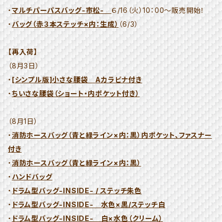
・
マルチパーパスバッグ-市松-
６/16（火）10：00～販売開始！
・
バッグ（赤３本ステッチ×内：生成）
（6/3）
【再入荷】
（8月3日）
・
[シンプル版]小さな腰袋 Aカラビナ付き
・
ちいさな腰袋（ショート・内ポケット付き）
（8月1日）
・
消防ホースバッグ（青と緑ライン×内：黒）内ポケット、ファスナー
付き
・
消防ホースバッグ（青と緑ライン×内：黒）
・
ハンドバッグ
・
ドラム型バッグ-INSIDE- / ステッチ朱色
・
ドラム型バッグ-INSIDE- 水色×黒/ステッチ白
・
ドラム型バッグ-INSIDE- 白×水色（クリーム）