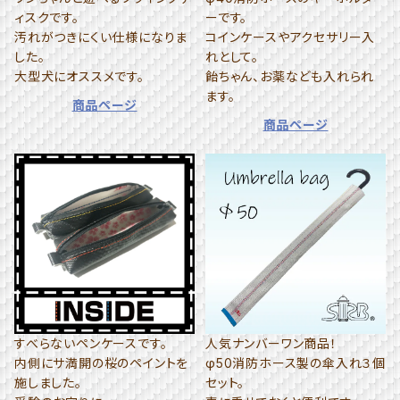
ィスクです。
ーです。
汚れがつきにくい仕様になりま
コインケースやアクセサリー入
した。
れとして。
大型犬にオススメです。
飴ちゃん、お薬なども入れられ
ます。
商品ページ
商品ページ
すべらないペンケースです。
人気ナンバーワン商品！
内側にサ満開の桜のペイントを
φ50消防ホース製の傘入れ３個
施しました。
セット。