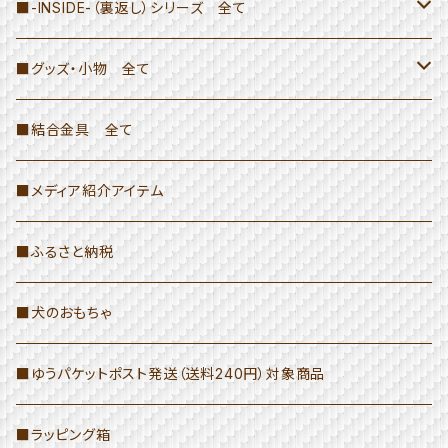
≫トートバッグ
■-INSIDE-（裏返し）シリーズ 全て
H26×W37×D10
≫ハンドバッグ
≫トートバッグ・ハンドバッグ
■グッズ・小物 全て
H26×W37×D10（ファスナー・ポケット付き）
≫ドラム型バッグ
≫ドラム型バッグ
≫結合金具の商品（ペン立てなど）
■結合金具 全て
トートバッグ(L)-INSIDE-
≫≫ドラム型バッグ（INSIDE以外）
≫Hang Bag
≫小物・その他
≫ペンケース・ポーチ
■メディア紹介アイテム
≫≫ドラム型バッグ-INSIDE-
≫INSIDEシリーズのバッグ
≫小物・生活雑貨
■ふるさと納税
≫キーホルダー・ショルダーストラップ
■犬のおもちゃ
≫小さな腰袋
■ゆうパケットポスト発送（送料240円）対象商品
≫小銭入れ・名刺入れ
■ラッピング箱