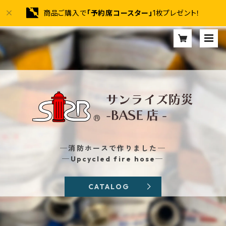
商品ご購入で
「予約席コースター」
1枚プレゼント！
─消防ホースで作りました─
─Upcycled fire hose─
CATALOG