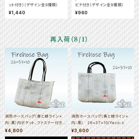
ット付き）（デザイン全9種類）
ビナ付き（デザイン全9種類）
¥1,440
¥960
再入荷（8/1）
消防ホースバッグ（青と緑ライン×
消防ホースバッグ（青と緑ライン×
内：黒）内ポケット、ファスナー付き
内：黒） 26×37×10/Yeco-c
26×37×10/Yeco-a_i_F
¥4,800
¥3,600