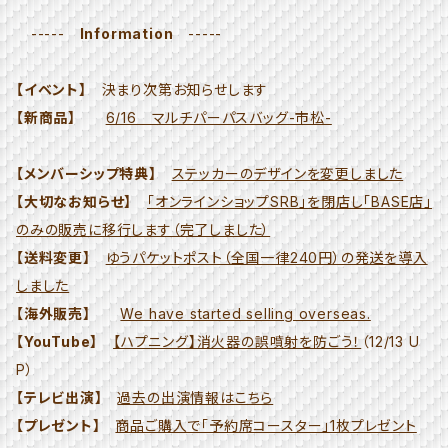
-----
Information
-----
【イベント】
決まり次第お知らせします
【新商品】
6/16 マルチパーパスバッグ-市松-
【メンバーシップ特典】
ステッカーのデザインを変更しました
【大切なお知らせ】
「オンラインショップSRB」を閉店し「BASE店」
のみの販売に移行します（完了しました）
【送料変更】
ゆうパケットポスト（全国一律240円）の発送を導入
しました
【海外販売】
We have started selling overseas.
【YouTube】
【ハプニング】消火器の誤噴射を防ごう！
（12/13 U
P）
【テレビ出演】
過去の出演情報はこちら
【プレゼント】
商品ご購入で「予約席コースター」1枚プレゼント