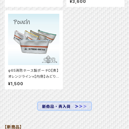
014-c
¥3,600
φ65消防ホース製ポーチD【表】
オレンジライン×【内側】みどり
色（ファスナー5色）
¥1,500
【新商品】