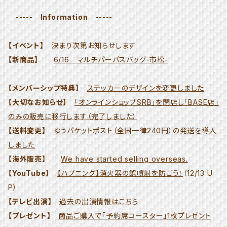
-----
Information
-----
【イベント】
決まり次第お知らせします
【新商品】
6/16 マルチパーパスバッグ-市松-
【メンバーシップ特典】
ステッカーのデザインを変更しました
【大切なお知らせ】
「オンラインショップSRB」を閉店し「BASE店」
のみの販売に移行します（完了しました）
【送料変更】
ゆうパケットポスト（全国一律240円）の発送を導入
しました
【海外販売】
We have started selling overseas.
【YouTube】
【ハプニング】消火器の誤噴射を防ごう！
（12/13 U
P）
【テレビ出演】
過去の出演情報はこちら
【プレゼント】
商品ご購入で「予約席コースター」1枚プレゼント