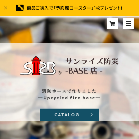
商品ご購入で
「予約席コースター」
1枚プレゼント！
─消防ホースで作りました─
─Upcycled fire hose─
CATALOG