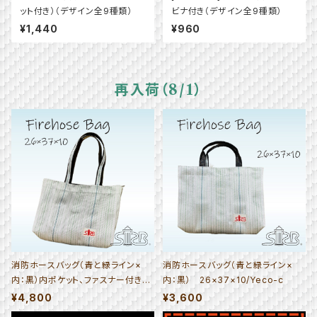
ット付き）（デザイン全9種類）
ビナ付き（デザイン全9種類）
¥1,440
¥960
再入荷（8/1）
消防ホースバッグ（青と緑ライン×
消防ホースバッグ（青と緑ライン×
内：黒）内ポケット、ファスナー付き
内：黒） 26×37×10/Yeco-c
26×37×10/Yeco-a_i_F
¥4,800
¥3,600