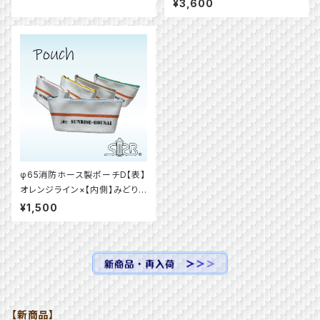
014-c
¥3,600
φ65消防ホース製ポーチD【表】
オレンジライン×【内側】みどり
色（ファスナー5色）
¥1,500
【新商品】