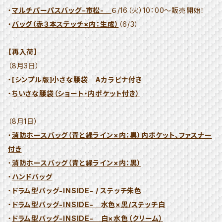
・
マルチパーパスバッグ-市松-
６/16（火）10：00～販売開始！
・
バッグ（赤３本ステッチ×内：生成）
（6/3）
【再入荷】
（8月3日）
・
[シンプル版]小さな腰袋 Aカラビナ付き
・
ちいさな腰袋（ショート・内ポケット付き）
（8月1日）
・
消防ホースバッグ（青と緑ライン×内：黒）内ポケット、ファスナー
付き
・
消防ホースバッグ（青と緑ライン×内：黒）
・
ハンドバッグ
・
ドラム型バッグ-INSIDE- / ステッチ朱色
・
ドラム型バッグ-INSIDE- 水色×黒/ステッチ白
・
ドラム型バッグ-INSIDE- 白×水色（クリーム）