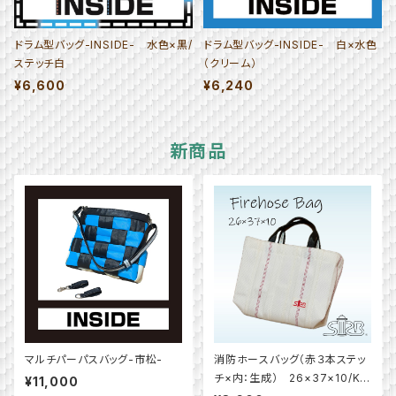
ドラム型バッグ-INSIDE- 水色×黒/
ドラム型バッグ-INSIDE- 白×水色
ステッチ白
（クリーム）
¥6,600
¥6,240
新商品
マルチパーパスバッグ-市松-
消防ホースバッグ（赤３本ステッ
チ×内：生成） 26×37×10/K2
¥11,000