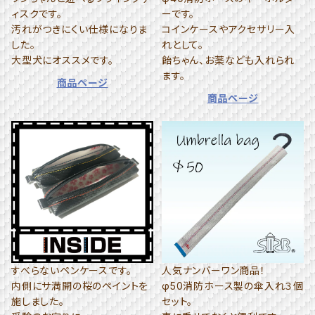
ィスクです。
ーです。
汚れがつきにくい仕様になりま
コインケースやアクセサリー入
した。
れとして。
大型犬にオススメです。
飴ちゃん、お薬なども入れられ
ます。
商品ページ
商品ページ
すべらないペンケースです。
人気ナンバーワン商品！
内側にサ満開の桜のペイントを
φ50消防ホース製の傘入れ３個
施しました。
セット。