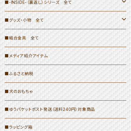
≫トートバッグ
■-INSIDE-（裏返し）シリーズ 全て
H26×W37×D10
≫ハンドバッグ
≫トートバッグ・ハンドバッグ
■グッズ・小物 全て
H26×W37×D10（ファスナー・ポケット付き）
≫ドラム型バッグ
≫ドラム型バッグ
≫結合金具の商品（ペン立てなど）
■結合金具 全て
トートバッグ(L)-INSIDE-
≫≫ドラム型バッグ（INSIDE以外）
≫Hang Bag
≫小物・その他
≫ペンケース・ポーチ
■メディア紹介アイテム
≫≫ドラム型バッグ-INSIDE-
≫INSIDEシリーズのバッグ
≫小物・生活雑貨
■ふるさと納税
≫キーホルダー・ショルダーストラップ
■犬のおもちゃ
≫小さな腰袋
■ゆうパケットポスト発送（送料240円）対象商品
≫小銭入れ・名刺入れ
■ラッピング箱